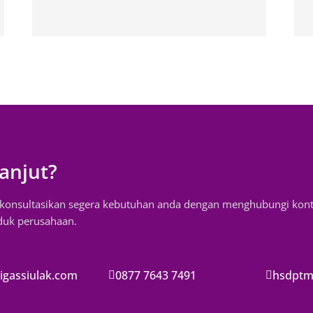
anjut?
, konsultasikan segera kebutuhan anda dengan menghubungi kon
oduk perusahaan.
gassiulak.com
0877 7643 7491
hsdptm