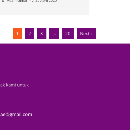
Adam Ghifari
•
25 April 2025
1
2
3
…
20
Next »
tak kami untuk
ae@gmail.com