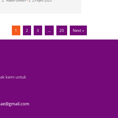
Adam Ghifari
•
25 April 2025
1
2
3
…
20
Next »
tak kami untuk
ae@gmail.com