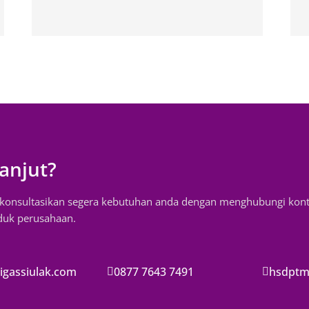
anjut?
, konsultasikan segera kebutuhan anda dengan menghubungi kon
oduk perusahaan.
gassiulak.com
0877 7643 7491
hsdptm