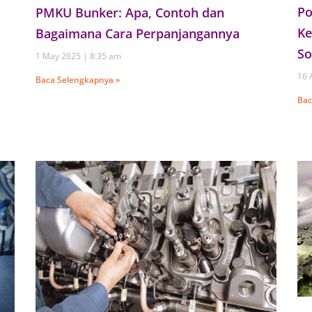
Po
PMKU Bunker: Apa, Contoh dan
Ke
Bagaimana Cara Perpanjangannya
So
1 May 2025
8:35 am
16 
Baca Selengkapnya »
Bac