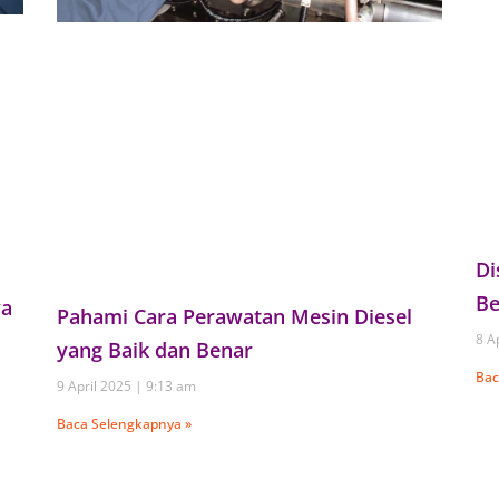
Di
Be
ya
Pahami Cara Perawatan Mesin Diesel
8 A
yang Baik dan Benar
Bac
9 April 2025
9:13 am
Baca Selengkapnya »