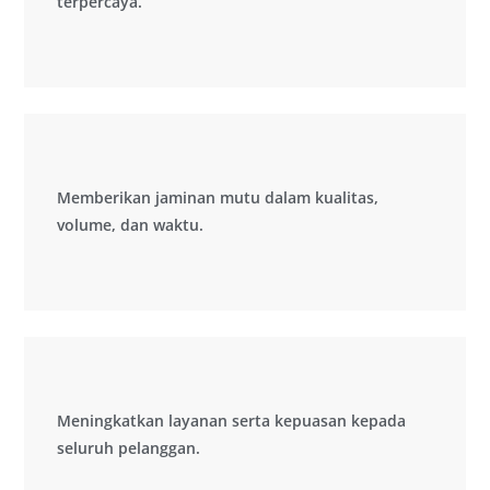
terpercaya.
terpercaya.
Memberikan jaminan mutu dalam kualitas,
Memberikan jaminan mutu dalam kualitas,
volume, dan waktu.
volume, dan waktu.
Meningkatkan layanan serta kepuasan kepada
Meningkatkan layanan serta kepuasan kepada
seluruh pelanggan.
seluruh pelanggan.