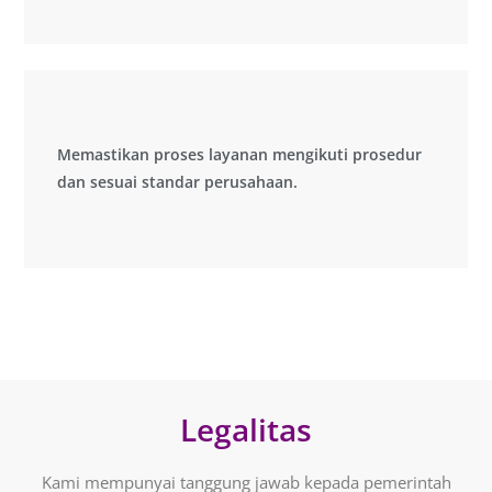
Memastikan proses layanan mengikuti prosedur
Memastikan proses layanan mengikuti prosedur
dan sesuai standar perusahaan.
dan sesuai standar perusahaan.
Legalitas
Kami mempunyai tanggung jawab kepada pemerintah