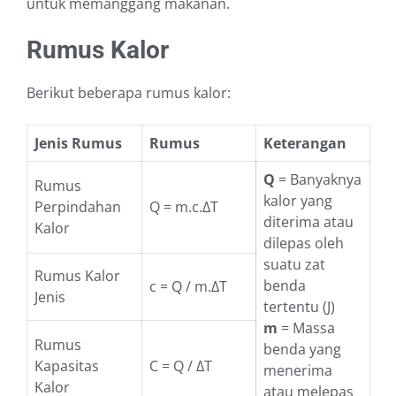
untuk memanggang makanan.
Rumus Kalor
Berikut beberapa rumus kalor:
Jenis Rumus
Rumus
Keterangan
Q
= Banyaknya
Rumus
kalor yang
Perpindahan
Q = m.c.ΔT
diterima atau
Kalor
dilepas oleh
suatu zat
Rumus Kalor
benda
c = Q / m.ΔT
Jenis
tertentu (J)
m
= Massa
Rumus
benda yang
Kapasitas
C = Q / ΔT
menerima
Kalor
atau melepas