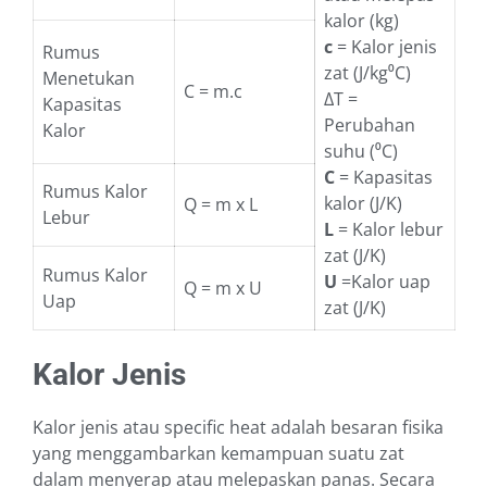
kalor (kg)
c
= Kalor jenis
Rumus
zat (J/kg⁰C)
Menetukan
C = m.c
ΔT =
Kapasitas
Perubahan
Kalor
suhu (⁰C)
C
= Kapasitas
Rumus Kalor
kalor (J/K)
Q = m x L
Lebur
L
= Kalor lebur
zat (J/K)
Rumus Kalor
U
=Kalor uap
Q = m x U
Uap
zat (J/K)
Kalor Jenis
Kalor jenis atau specific heat adalah besaran fisika
yang menggambarkan kemampuan suatu zat
dalam menyerap atau melepaskan panas. Secara