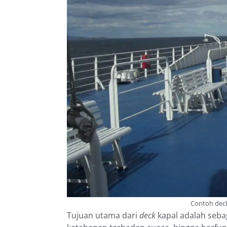
Contoh deck
Tujuan utama dari
deck
kapal adalah seba