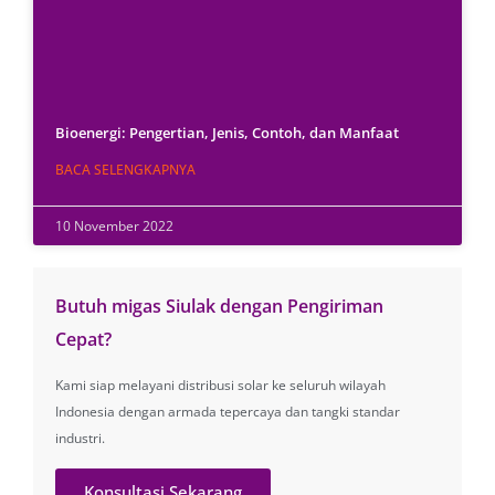
Bioenergi: Pengertian, Jenis, Contoh, dan Manfaat
BACA SELENGKAPNYA
10 November 2022
Butuh migas Siulak dengan Pengiriman
Cepat?
Kami siap melayani distribusi solar ke seluruh wilayah
Indonesia dengan armada tepercaya dan tangki standar
industri.
Konsultasi Sekarang