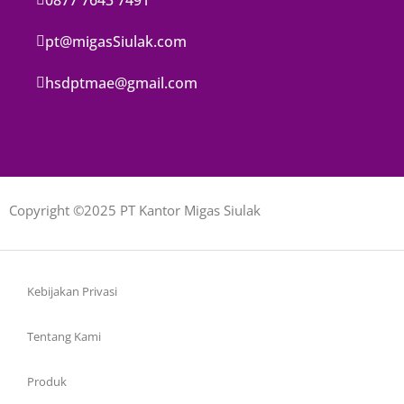
pt@migasSiulak.com
hsdptmae@gmail.com
Copyright ©2025 PT Kantor Migas Siulak
Kebijakan Privasi
Tentang Kami
Produk