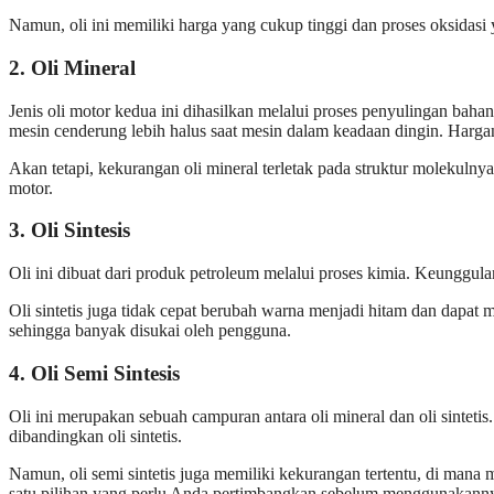
Namun, oli ini memiliki harga yang cukup tinggi dan proses oksidasi
2. Oli Mineral
Jenis oli motor kedua ini dihasilkan melalui proses penyulingan bah
mesin cenderung lebih halus saat mesin dalam keadaan dingin. Hargany
Akan tetapi, kekurangan oli mineral terletak pada struktur molek
motor.
3. Oli Sintesis
Oli ini dibuat dari produk petroleum melalui proses kimia. Keunggul
Oli sintetis juga tidak cepat berubah warna menjadi hitam dan dapat
sehingga banyak disukai oleh pengguna.
4. Oli Semi Sintesis
Oli ini merupakan sebuah campuran antara oli mineral dan oli sintet
dibandingkan oli sintetis.
Namun, oli semi sintetis juga memiliki kekurangan tertentu, di mana m
satu pilihan yang perlu Anda pertimbangkan sebelum menggunakann