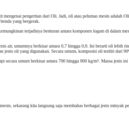
it mengenai pengertian dari Oli. Jadi, oli atau pelumas mesin adalah O
 benda yang bergerak.
kemungkinan terjadinya benturan antara komponen logam di dalam mesi
nis air, umumnya berkisar antara 0,7 hingga 0,9. Ini berarti oli lebih r
si dan jenis oli yang digunakan. Secara umum, komposisi oli terdiri dar
etapi secara umum berkisar antara 700 hingga 900 kg/m³. Massa jenis ini
mesin, sekarang kita langsung saja membahas berbagai jenis minyak pe