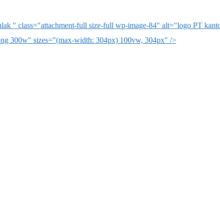
ak " class="attachment-full size-full wp-image-84" alt="logo PT kan
png 300w" sizes="(max-width: 304px) 100vw, 304px" />