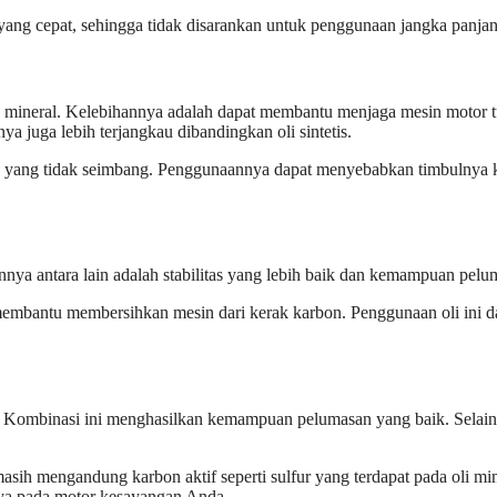
 yang cepat, sehingga tidak disarankan untuk penggunaan jangka panjan
an mineral. Kelebihannya adalah dapat membantu menjaga mesin motor tu
a juga lebih terjangkau dibandingkan oli sintetis.
ulnya yang tidak seimbang. Penggunaannya dapat menyebabkan timbuln
annya antara lain adalah stabilitas yang lebih baik dan kemampuan pel
 membantu membersihkan mesin dari kerak karbon. Penggunaan oli ini d
is. Kombinasi ini menghasilkan kemampuan pelumasan yang baik. Selain 
asih mengandung karbon aktif seperti sulfur yang terdapat pada oli mine
ya pada motor kesayangan Anda.