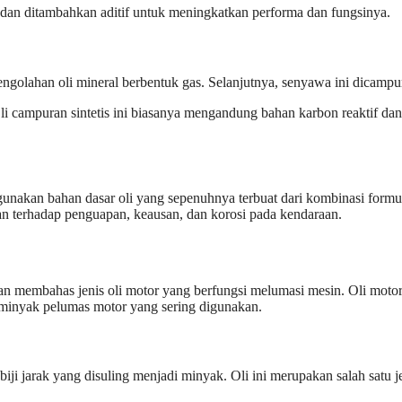
h dan ditambahkan aditif untuk meningkatkan performa dan fungsinya.
pengolahan oli mineral berbentuk gas. Selanjutnya, senyawa ini dicampu
 Oli campuran sintetis ini biasanya mengandung bahan karbon reaktif d
gunakan bahan dasar oli yang sepenuhnya terbuat dari kombinasi formula
ahan terhadap penguapan, keausan, dan korosi pada kendaraan.
 membahas jenis oli motor yang berfungsi melumasi mesin. Oli motor t
 minyak pelumas motor yang sering digunakan.
 biji jarak yang disuling menjadi minyak. Oli ini merupakan salah satu