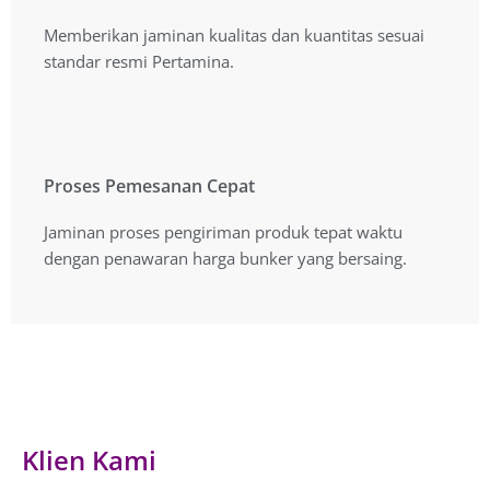
Kualitas Produk Terbaik
Memberikan jaminan kualitas dan kuantitas sesuai
Memberikan jaminan kualitas dan kuantitas sesuai
standar resmi Pertamina.
standar resmi Pertamina.
Proses Pemesanan Cepat
Proses Pemesanan Cepat
Jaminan proses pengiriman produk tepat waktu
Jaminan proses pengiriman produk tepat waktu
dengan penawaran harga yang bersaing.
dengan penawaran harga bunker yang bersaing.
Klien Kami